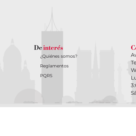
De
interés
C
Av
¿Quiénes somos?
Te
Reglamentos
W
PQRS
Lu
3
S