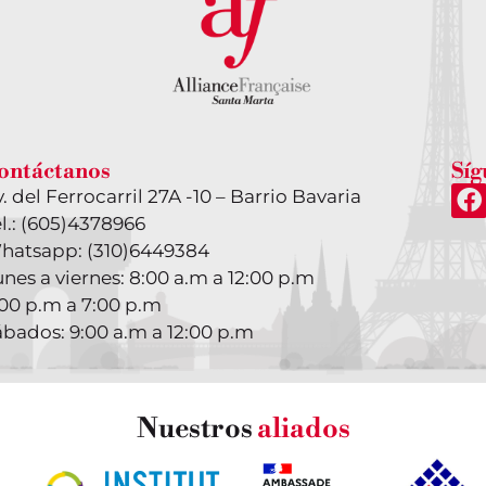
ontáctanos
Síg
. del Ferrocarril 27A -10 – Barrio Bavaria
l.: (605)4378966
hatsapp: (310)6449384
nes a viernes: 8:00 a.m a 12:00 p.m
:00 p.m a 7:00 p.m
ábados: 9:00 a.m a 12:00 p.m
Nuestros
aliados