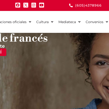
(605)4378966
aciones oficiales
Cultura
Mediateca
Convenios
de francés
te
Í