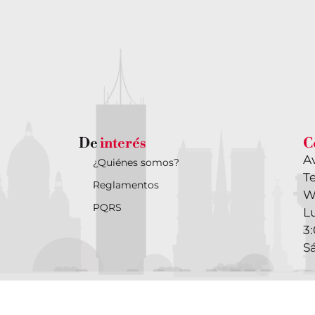
De
interés
C
Av
¿Quiénes somos?
Te
Reglamentos
W
PQRS
Lu
3
S