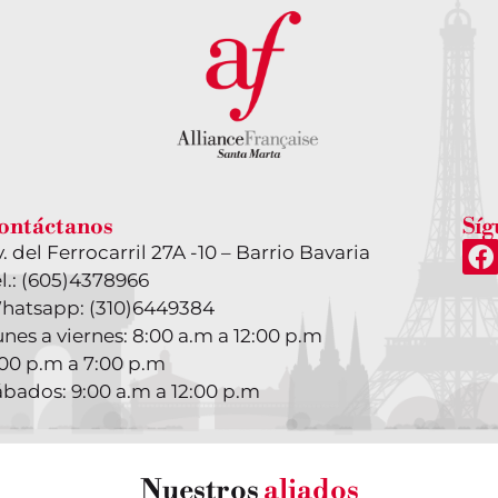
ontáctanos
Síg
. del Ferrocarril 27A -10 – Barrio Bavaria
l.: (605)4378966
hatsapp: (310)6449384
nes a viernes: 8:00 a.m a 12:00 p.m
:00 p.m a 7:00 p.m
ábados: 9:00 a.m a 12:00 p.m
Nuestros
aliados